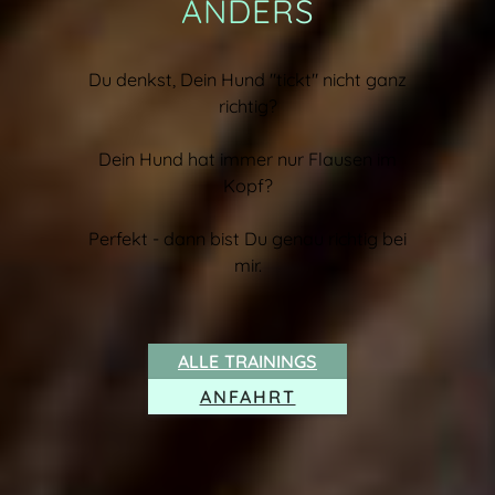
ANDERS
Du denkst, Dein Hund "tickt" nicht ganz
richtig?
Dein Hund hat immer nur Flausen im
Kopf?
Perfekt - dann bist Du genau richtig bei
mir.
ALLE TRAININGS
ANFAHRT